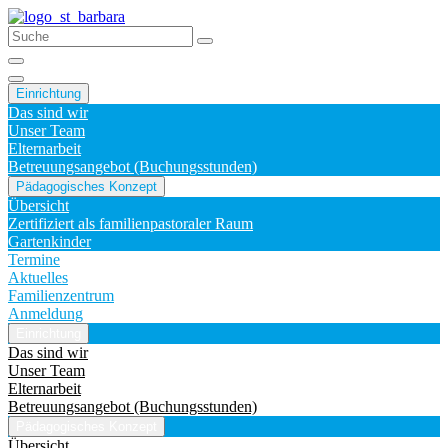
Einrichtung
Das sind wir
Unser Team
Elternarbeit
Betreuungsangebot (Buchungsstunden)
Pädagogisches Konzept
Übersicht
Zertifiziert als familienpastoraler Raum
Gartenkinder
Termine
Aktuelles
Familienzentrum
Anmeldung
Einrichtung
Das sind wir
Unser Team
Elternarbeit
Betreuungsangebot (Buchungsstunden)
Pädagogisches Konzept
Übersicht