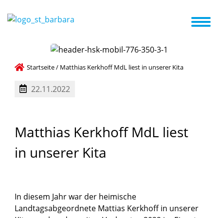
s Konzept
Termine
Aktuelles
Familienzentrum
Anmeldung
Betreuungsangebot (Buchungsstunden)
Startseite
/
Matthias Kerkhoff MdL liest in unserer Kita
22.11.2022
Matthias
Kerkhoff
MdL
liest
in
unserer
Kita
In diesem Jahr war der heimische
Landtagsabgeordnete Mattias Kerkhoff in unserer