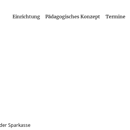
Einrichtung
Pädagogisches Konzept
Termine
Zertifiziert als familienpastoraler Raum
Betreuungsa
 der Sparkasse